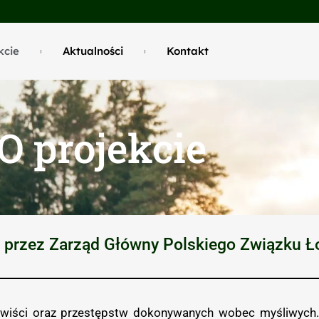
kcie
Aktualności
Kontakt
O projekcie
ty przez Zarząd Główny Polskiego Związku 
awiści oraz przestępstw dokonywanych wobec myśliwych.