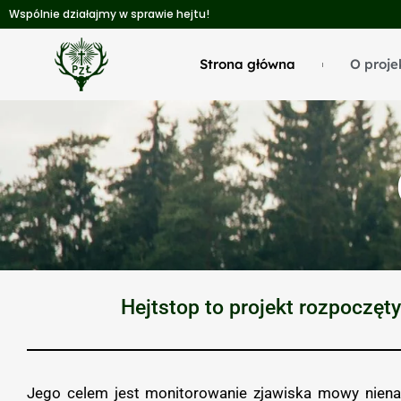
Wspólnie działajmy w sprawie hejtu!
Strona główna
O proje
Hejtstop to projekt rozpoczę
Jego celem jest monitorowanie zjawiska mowy nien