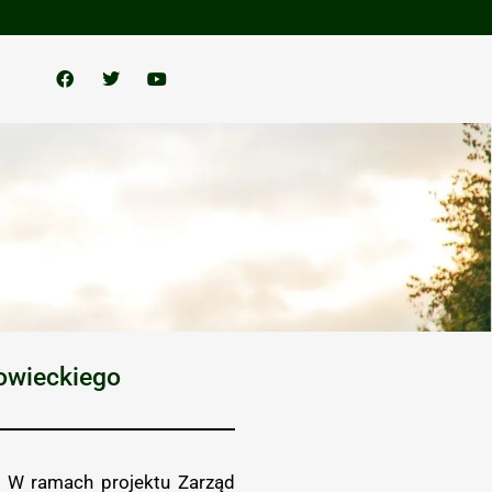
Łowieckiego
 W ramach projektu Zarząd